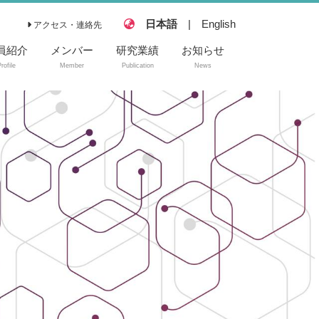
日本語
|
English
アクセス・連絡先
員紹介
メンバー
研究業績
お知らせ
rofile
Member
Publication
News
論文
総説／雑誌記事