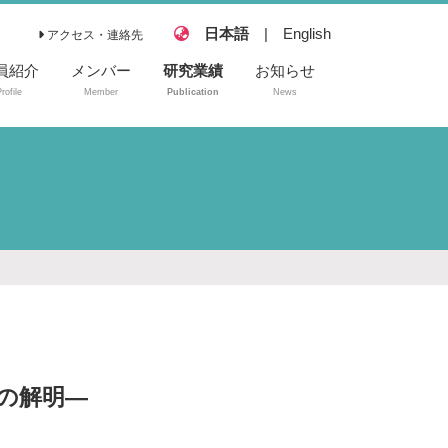
日本語
|
English
アクセス・連絡先
員紹介
メンバー
研究業績
お知らせ
rofile
Member
Publication
News
論文
総説／雑誌記事
の解明―