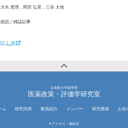
大矢 恵理，間宮 弘晃，三谷 大地
総説／雑誌記事
s.57.1_39
立命館大学薬学部
医薬政策・評価学研究室
ーム
研究内容
教員紹介
メンバー
研究業績
お知
アクセス・連絡先